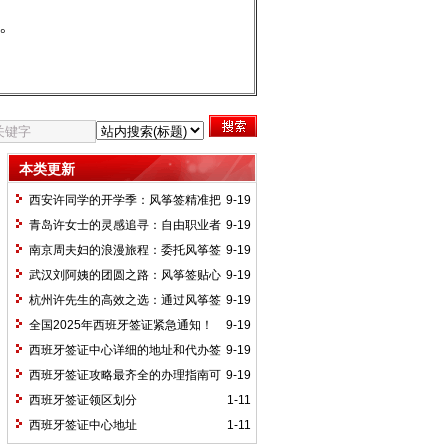
。
本类更新
西安许同学的开学季：风筝签精准把
9-19
控，留学生签证高效获批无忧启程
青岛许女士的灵感追寻：自由职业者
9-19
凭风筝签专业方案，成功获取西班牙艺术
南京周夫妇的浪漫旅程：委托风筝签
9-19
签
规划西葡十五日，银婚纪念之旅畅通无阻
武汉刘阿姨的团圆之路：风筝签贴心
9-19
指导，退休老人顺利获批探亲签证含饴弄
杭州许先生的高效之选：通过风筝签
9-19
孙
加急办理，5个工作日极速获签奔赴巴塞
全国2025年西班牙签证紧急通知！
9-19
罗那展会
请尽快查收！
西班牙签证中心详细的地址和代办签
9-19
证中介联系方式，可以咨询我们的客服工
西班牙签证攻略最齐全的办理指南可
9-19
作人员
以看过来2025年最新攻略
西班牙签证领区划分
1-11
西班牙签证中心地址
1-11