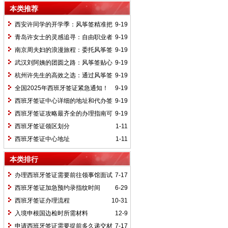
本类推荐
西安许同学的开学季：风筝签精准把
9-19
控，留学生签证高效获批无忧启程
青岛许女士的灵感追寻：自由职业者
9-19
凭风筝签专业方案，成功获取西班牙艺术
南京周夫妇的浪漫旅程：委托风筝签
9-19
签
规划西葡十五日，银婚纪念之旅畅通无阻
武汉刘阿姨的团圆之路：风筝签贴心
9-19
指导，退休老人顺利获批探亲签证含饴弄
杭州许先生的高效之选：通过风筝签
9-19
孙
加急办理，5个工作日极速获签奔赴巴塞
全国2025年西班牙签证紧急通知！
9-19
罗那展会
请尽快查收！
西班牙签证中心详细的地址和代办签
9-19
证中介联系方式，可以咨询我们的客服工
西班牙签证攻略最齐全的办理指南可
9-19
作人员
以看过来2025年最新攻略
西班牙签证领区划分
1-11
西班牙签证中心地址
1-11
本类排行
办理西班牙签证需要前往领事馆面试
7-17
吗？
西班牙签证加急预约录指纹时间
6-29
西班牙签证办理流程
10-31
入境申根国边检时所需材料
12-9
申请西班牙签证需要提前多久递交材
7-17