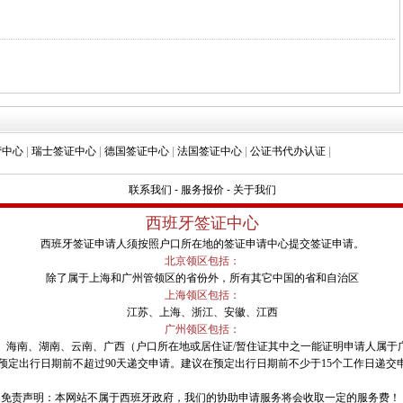
营中心
|
瑞士签证中心
|
德国签证中心
|
法国签证中心
|
公证书代办认证
|
联系我们
-
服务报价
-
关于我们
西班牙签证中心
西班牙签证申请人须按照户口所在地的签证申请中心提交签证申请。
北京领区包括：
除了属于上海和广州管领区的省份外，所有其它中国的省和自治区
上海领区包括：
江苏、上海、浙江、安徽、江西
广州领区包括：
、海南、湖南、云南、广西（户口所在地或居住证/暂住证其中之一能证明申请人属于
预定出行日期前不超过90天递交申请。建议在预定出行日期前不少于15个工作日递交
免责声明：本网站不属于西班牙政府，我们的协助申请服务将会收取一定的服务费！