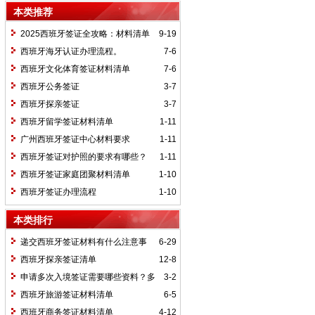
本类推荐
2025西班牙签证全攻略：材料清单
9-19
+避坑指南，助你轻松出签！
西班牙海牙认证办理流程。
7-6
西班牙文化体育签证材料清单
7-6
西班牙公务签证
3-7
西班牙探亲签证
3-7
西班牙留学签证材料清单
1-11
广州西班牙签证中心材料要求
1-11
西班牙签证对护照的要求有哪些？
1-11
西班牙签证家庭团聚材料清单
1-10
西班牙签证办理流程
1-10
本类排行
递交西班牙签证材料有什么注意事
6-29
项？
西班牙探亲签证清单
12-8
申请多次入境签证需要哪些资料？多
3-2
次入境签证费会高些吗？
西班牙旅游签证材料清单
6-5
西班牙商务签证材料清单
4-12